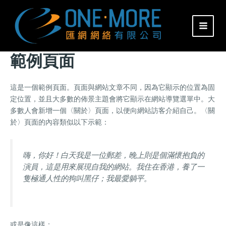
Skip
MAI
to
MEN
content
範例頁面
這是一個範例頁面。頁面與網站文章不同，因為它顯示的位置為固
定位置，並且大多數的佈景主題會將它顯示在網站導覽選單中。大
多數人會新增一個〈關於〉頁面，以便向網站訪客介紹自己。〈關
於〉頁面的內容類似以下示範：
嗨，你好！白天我是一位郵差，晚上則是個滿懷抱負的
演員，這是用來展現自我的網站。我住在香港，養了一
隻極通人性的狗叫黑仔；我最愛躺平。
或是像這樣：